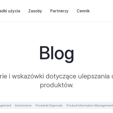
adki użycia
Zasoby
Partnerzy
Cennik
Blog
orie i wskazówki dotyczące ulepszani
produktów.
agement
Ecommerce
Poradniki Ergonode
Product Information Management