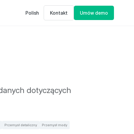
Polish
Kontakt
Umów demo
a danych dotyczących
Przemysł detaliczny
Przemysł mody