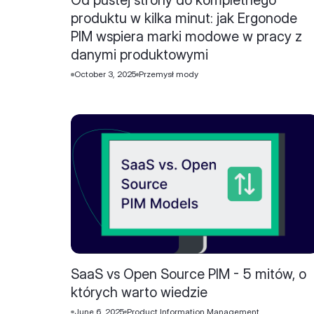
Od pustej strony do kompletnego
produktu w kilka minut: jak Ergonode
PIM wspiera marki modowe w pracy z
danymi produktowymi
October 3, 2025
Przemysł mody
SaaS vs Open Source PIM - 5 mitów, o
których warto wiedzie
June 6, 2025
Product Information Management