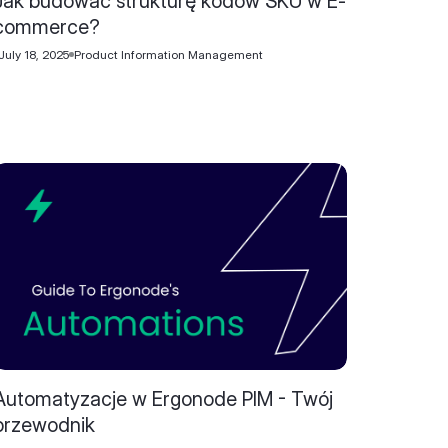
Jak budować strukturę kodów SKU w E-
commerce?
July 18, 2025
Product Information Management
Automatyzacje w Ergonode PIM - Twój
przewodnik