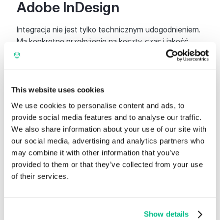
Adobe InDesign
Integracja nie jest tylko technicznym udogodnieniem.
Ma konkretne przełożenie na koszty, czas i jakość.
1. Skrócenie czasu produkcji materiałów
mniej przełączania się między systemami,
This website uses cookies
brak ręcznego kopiowania i wklejania,
możliwość wykorzystania szablonów InDesign
We use cookies to personalise content and ads, to
wielokrotnie (np. katalog sezonowy, foldery
provide social media features and to analyse our traffic.
produktowe, karty techniczne).
We also share information about your use of our site with
our social media, advertising and analytics partners who
may combine it with other information that you’ve
2. Szybsza realizacja projektów marketingowych
provided to them or that they’ve collected from your use
of their services.
sprawniejsza praca nad katalogami, gazetkami,
ulotkami, ekspozycjami,
krótszy czas od aktualizacji danych w PIM do
gotowego pliku PDF/drukowego,
Show details