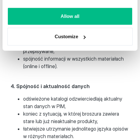
łatwiejsze przygotowywanie wielu wariantów
(językowych, kanałowych, promocyjnych).
Allow all
3. Mniejsza liczba błędów
Customize
dane pochodzą bezpośrednio z PIM – nie są
przepisywane,
spójność informacji w wszystkich materiałach
(online i offline).
4. Spójność i aktualność danych
odświeżone katalogi odzwierciedlają aktualny
stan danych w PIM,
koniec z sytuacją, w której broszura zawiera
stare lub już nieaktualne produkty,
łatwiejsze utrzymanie jednolitego języka opisów
w różnych materiałach.