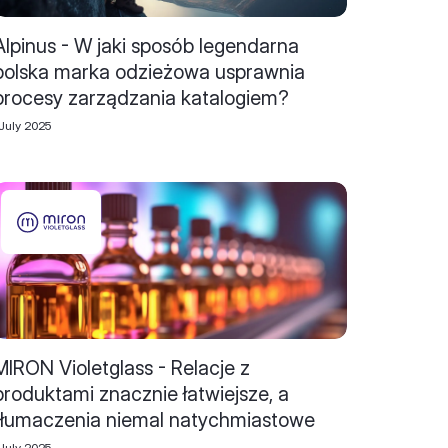
Alpinus - W jaki sposób legendarna
polska marka odzieżowa usprawnia
procesy zarządzania katalogiem?
July 2025
MIRON Violetglass - Relacje z
produktami znacznie łatwiejsze, a
tłumaczenia niemal natychmiastowe
July 2025