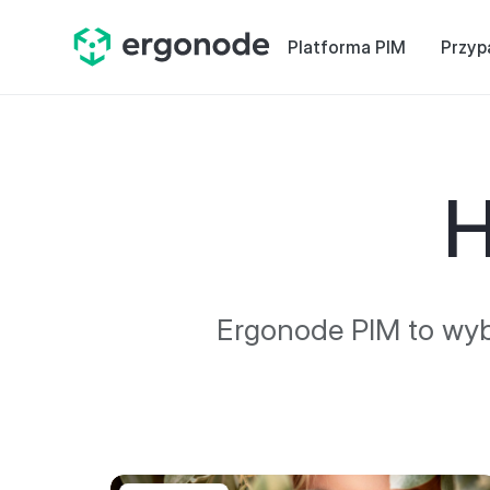
Platforma PIM
Przyp
H
Ergonode PIM to wybó