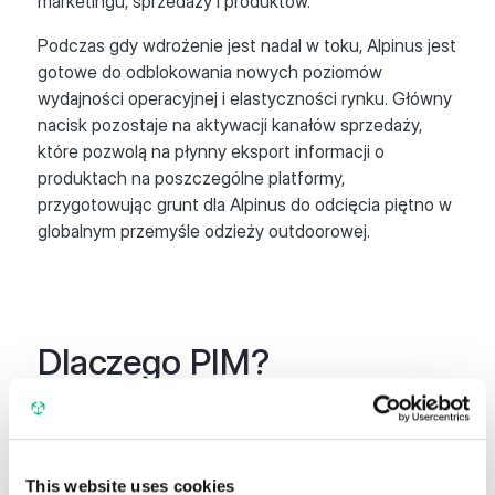
marketingu, sprzedaży i produktów.
Podczas gdy wdrożenie jest nadal w toku, Alpinus jest
gotowe do odblokowania nowych poziomów
wydajności operacyjnej i elastyczności rynku. Główny
nacisk pozostaje na aktywacji kanałów sprzedaży,
które pozwolą na płynny eksport informacji o
produktach na poszczególne platformy,
przygotowując grunt dla Alpinus do odcięcia piętno w
globalnym przemyśle odzieży outdoorowej.
Dlaczego PIM?
Wybór systemu PIM Ergonode był decyzją
strategiczną, na którą wpłynęła potrzeba przyjaznego
dla użytkownika rozwiązania SaaS, którym można
This website uses cookies
łatwo zarządzać bez wewnętrznego działu IT. Alpinus