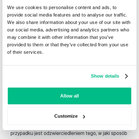
dostrzegł wartość posiadania PIM, który nie tylko
We use cookies to personalise content and ads, to
zaspokaja ich wielojęzyczne potrzeby, ale także
provide social media features and to analyse our traffic.
wspiera ich cel wspierania polskich rozwiązań
We also share information about your use of our site with
technologicznych.
our social media, advertising and analytics partners who
may combine it with other information that you’ve
provided to them or that they’ve collected from your use
of their services.
Wniosek
Show details
Podróż Alpinus z PIM jest odważnym krokiem w
kierunku osiągnięcia ich wizji zostania światowym
liderem w dziedzinie odzieży outdoorowej. Realizując
Allow all
krytyczne wyzwania związane z zarządzaniem
informacjami o produktach i operacjami eCommerce,
Customize
Alpinus jest na dobrej drodze do osiągnięcia swoich
celów na rynku międzynarodowym. To studium
przypadku jest odzwierciedleniem tego, w jaki sposób