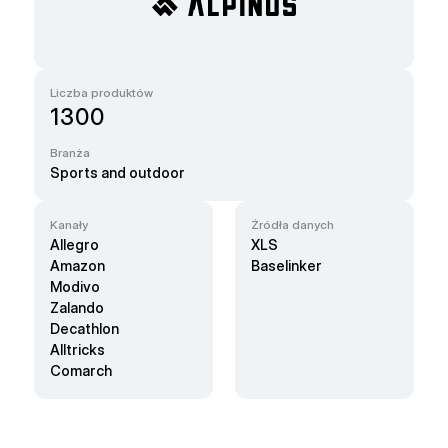
Liczba produktów
1300
Branża
Sports and outdoor
Kanały
Źródła danych
Allegro
XLS
Amazon
Baselinker
Modivo
Zalando
Decathlon
Alltricks
Comarch