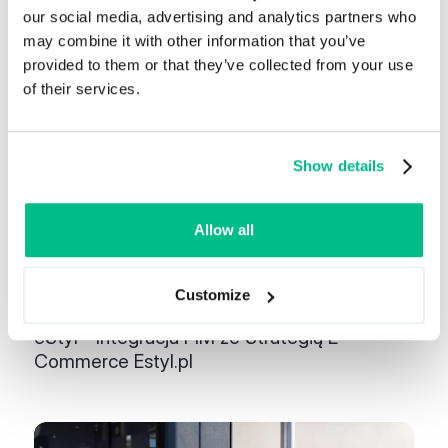
our social media, advertising and analytics partners who
Other stories
may combine it with other information that you’ve
provided to them or that they’ve collected from your use
of their services.
Show details
Allow all
Customize
July 2025
eStyl - Integracja PIM ze Strategią E-
Commerce Estyl.pl