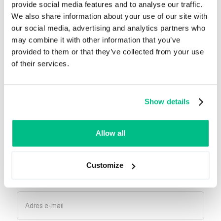
provide social media features and to analyse our traffic.
We also share information about your use of our site with
our social media, advertising and analytics partners who
may combine it with other information that you’ve
provided to them or that they’ve collected from your use
Wyjątkowe historie zaczynają się od danych.
of their services.
O Ergonode
Show details
Zapisz się do naszego newslettera
Allow all
Bądź na bieżąco z nowościami i aktualizacjami!
Możesz zrezygnować z subskrypcji w dowolnym
Customize
momencie.