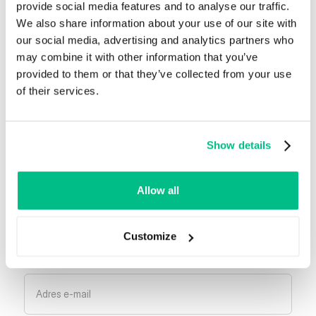
provide social media features and to analyse our traffic.
We also share information about your use of our site with
our social media, advertising and analytics partners who
may combine it with other information that you’ve
provided to them or that they’ve collected from your use
Wyjątkowe historie zaczynają się od danych.
of their services.
O Ergonode
Show details
Zapisz się do naszego newslettera
Allow all
Bądź na bieżąco z nowościami i aktualizacjami!
Możesz zrezygnować z subskrypcji w dowolnym
Customize
momencie.