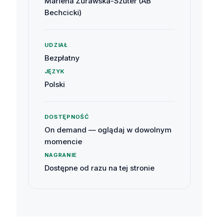
Marlena Żurawska-Szuter (AB
Bechcicki)
UDZIAŁ
Bezpłatny
JĘZYK
Polski
DOSTĘPNOŚĆ
On demand — oglądaj w dowolnym
momencie
NAGRANIE
Dostępne od razu na tej stronie