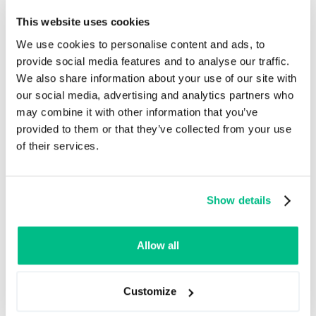
Umów demo
Kontakt
This website uses cookies
We use cookies to personalise content and ads, to
provide social media features and to analyse our traffic.
We also share information about your use of our site with
our social media, advertising and analytics partners who
may combine it with other information that you’ve
GOŚĆ SPECJALNY
provided to them or that they’ve collected from your use
of their services.
Marlena Żurawska-
Show details
Szuter, AB Bechcicki
Allow all
Marlena Żurawska-Szuter
MŻ
Dyrektorka e-commerce, AB
Customize
Bechcicki