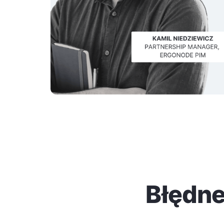
Błędn