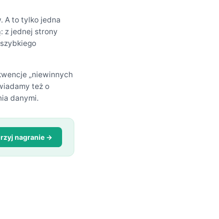
 A to tylko jedna
: z jednej strony
 szybkiego
ekwencje „niewinnych
wiadamy też o
nia danymi.
rzyj nagranie →