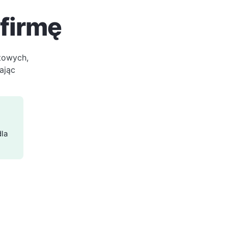
 firmę
towych,
ając
dla