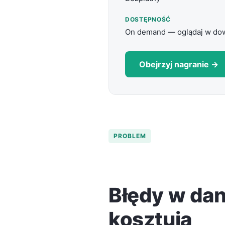
DOSTĘPNOŚĆ
On demand — oglądaj w d
Obejrzyj nagranie →
PROBLEM
Błędy w da
kosztują