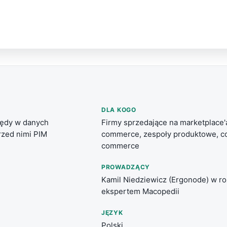
DLA KOGO
łędy w danych
Firmy sprzedające na marketplace'a
rzed nimi PIM
commerce, zespoły produktowe, co
commerce
PROWADZĄCY
Kamil Niedziewicz (Ergonode) w r
ekspertem Macopedii
JĘZYK
Polski