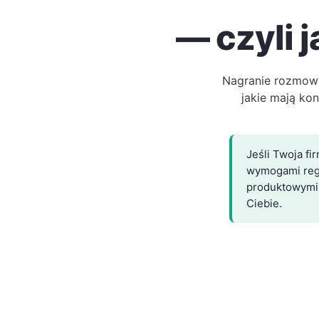
— czyli 
Nagranie rozmowy
jakie mają kon
Jeśli Twoja fi
wymogami regu
produktowymi w
Ciebie.