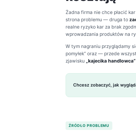
Żadna firma nie chce płacić kar
strona problemu — druga to
za
realne ryzyko kar za brak zgod
wprowadzania produktów na ryne
W tym nagraniu przyglądamy się
pomyłek” oraz — przede wszyst
zjawisku
„kajecika handlowca”
Chcesz zobaczyć, jak wygląd
ŹRÓDŁO PROBLEMU