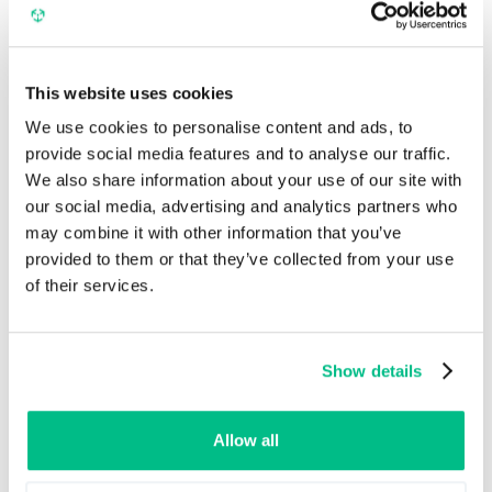
rentowną ofertę produktów w oparciu o
dynamikę rynku.
Stworzony przez
Macopedia
This website uses cookies
We use cookies to personalise content and ads, to
provide social media features and to analyse our traffic.
We also share information about your use of our site with
Pośrednia
our social media, advertising and analytics partners who
may combine it with other information that you’ve
provided to them or that they’ve collected from your use
of their services.
Shopware
Show details
Zintegruj dane produktowe z Ergonode PIM z
Shopware, upraszczając zarządzanie handlem
Allow all
elektronicznym i zwiększając wydajność sklepu
internetowego.