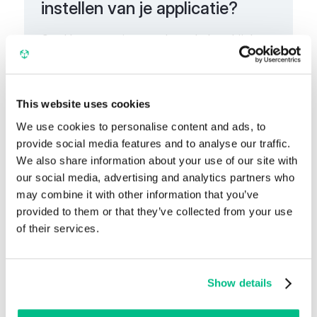
instellen van je applicatie?
Ons klantenserviceteam kan u helpen bij de
installatie en configuratie van de applicatie.
Schrijf ons
This website uses cookies
We use cookies to personalise content and ads, to
provide social media features and to analyse our traffic.
We also share information about your use of our site with
our social media, advertising and analytics partners who
may combine it with other information that you’ve
Geavanceerde extensies
provided to them or that they’ve collected from your use
Meer apps en
of their services.
integraties
Show details